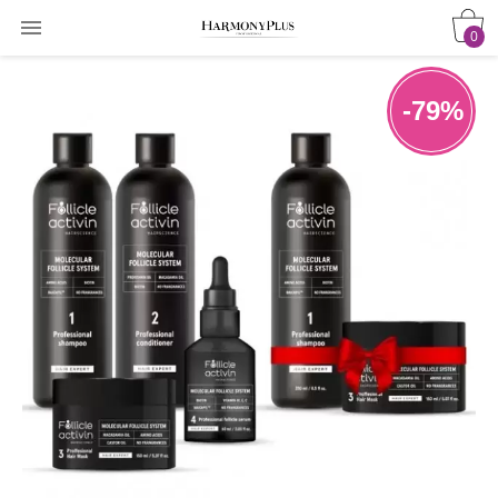

0
-79%