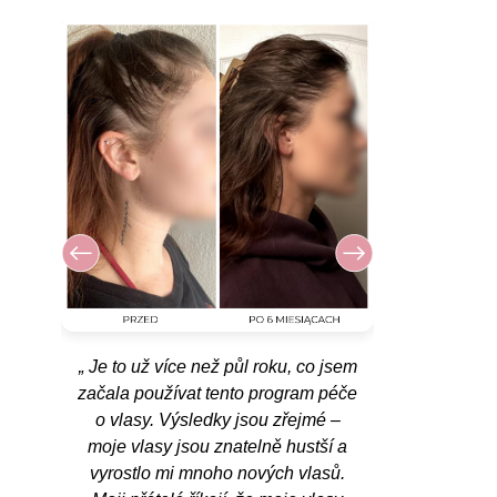
„ Je to už více než půl roku, co jsem
„ Fol
o
začala používat tento program péče
používat
o vlasy. Výsledky jsou zřejmé –
jsem to
moje vlasy jsou znatelně hustší a
jsem p
vyrostlo mi mnoho nových vlasů.
fungovat.