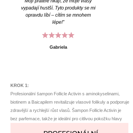
Moji přátelé říkají, že moje vlasy
opravdu
vypadají hustší. Tyto produkty se mi
vypadáva
em
opravdu líbí – cítím se mnohem
a z
lépe!”
kondic
každé
změnami
je
Gabriela
KROK 1:
Profesionální šampon Follicle Activin s aminokyselinami,
biotinem a Baicapilem revitalizuje vlasové folikuly a podporuje
zdravější a rychlejší růst vlasů. Šampon Follicle Activin je
bez parfemace, takže je ideální pro citlivou pokožku hlavy