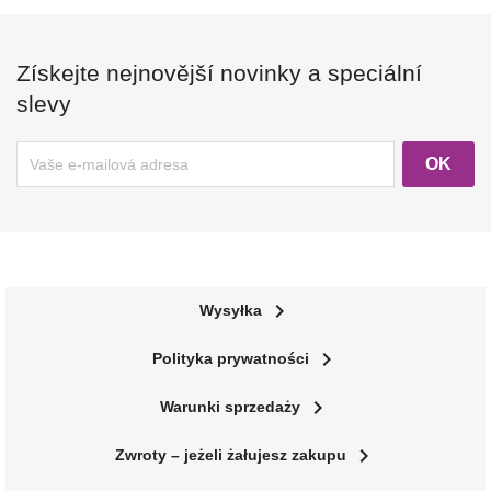
Získejte nejnovější novinky a speciální
slevy
navigate_next
Wysyłka
navigate_next
Polityka prywatności
navigate_next
Warunki sprzedaży
navigate_next
Zwroty – jeżeli żałujesz zakupu